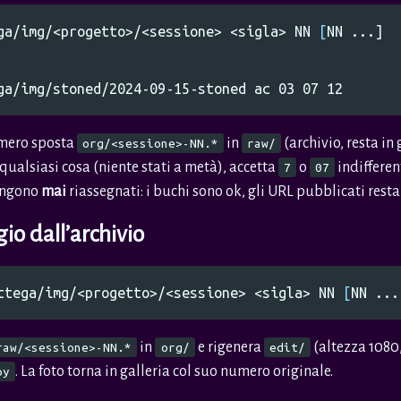
ga/img/<progetto>/<sessione> <sigla> NN 
[
umero sposta
in
(archivio, resta in
org/<sessione>-NN.*
raw/
qualsiasi cosa (niente stati a metà), accetta
o
indifferen
7
07
vengono
mai
riassegnati: i buchi sono ok, gli URL pubblicati resta
o dall’archivio
ttega/img/<progetto>/<sessione> <sigla> NN 
[
in
e rigenera
(altezza 1080
raw/<sessione>-NN.*
org/
edit/
. La foto torna in galleria col suo numero originale.
py