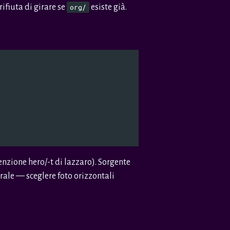
rifiuta di girare se
esiste già.
org/
nzione hero/-t di lazzaro). Sorgente
trale — sceglere foto orizzontali