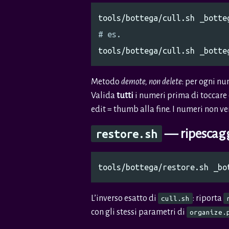
tools/bottega/cull.sh _botte
# es.
Metodo
demote, non delete
: per ogni n
Valida
tutti
i numeri prima di toccare 
edit = thumb alla fine. I numeri non 
— ripescaggi
restore.sh
tools/bottega/restore.sh _bo
L’inverso esatto di
: riporta
cull.sh
con gli stessi parametri di
organize.