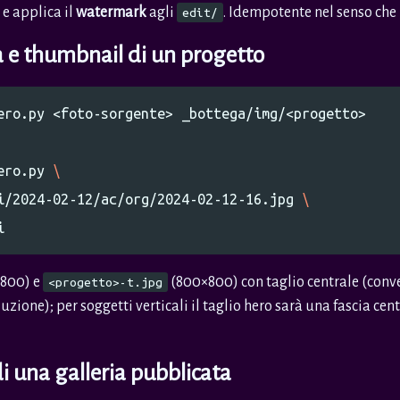
 e applica il
watermark
agli
. Idempotente nel senso che 
edit/
 e thumbnail di un progetto
ero.py 
\
i/2024-02-12/ac/org/2024-02-12-16.jpg 
\
800) e
(800×800) con taglio centrale (conve
<progetto>-t.jpg
uzione); per soggetti verticali il taglio hero sarà una fascia cen
 una galleria pubblicata