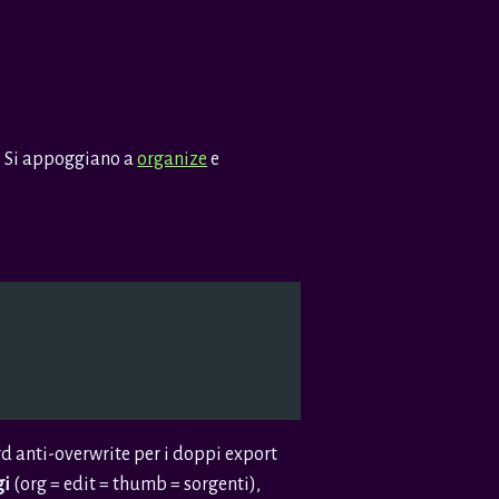
. Si appoggiano a
organize
e
d anti-overwrite per i doppi export
gi
(org = edit = thumb = sorgenti),