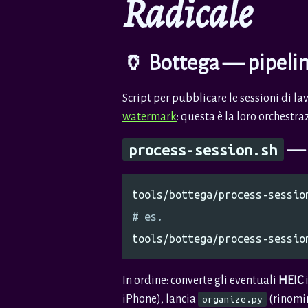
Radicale
🏺 Bottega — pipeline
Script per pubblicare le sessioni di la
watermark
: questa è la loro orchestra
— u
process-session.sh
# es.
In ordine: converte gli eventuali
HEIC
i
iPhone), lancia
(rinom
organize.py