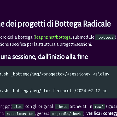
 dei progetti di Bottega Radicale
voro della bottega (
leaphz.net/bottega
, submodule
)
_bottega
zione specifica per la struttura a progetti/sessioni.
na sessione, dall’inizio alla fine
n jpg (
, con gli originali
archiviati in
e guar
sips
.heic
raw/
ina
, genera
),
verifica i conteg
<sessione>-NN
org/edit/thumb