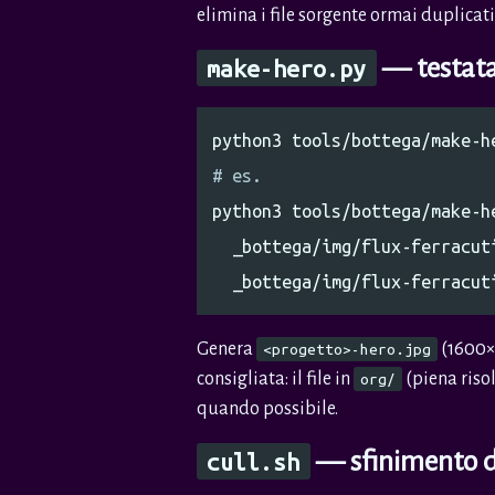
elimina i file sorgente ormai duplicati
— testata
make-hero.py
# es.
python3 tools/bottega/make-h
  _bottega/img/flux-ferracut
Genera
(1600×
<progetto>-hero.jpg
consigliata: il file in
(piena risol
org/
quando possibile.
— sfinimento di
cull.sh