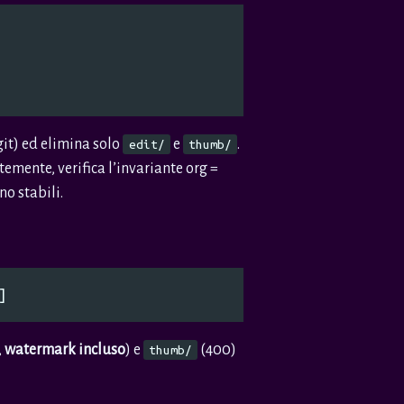
 git) ed elimina solo
e
.
edit/
thumb/
temente, verifica l’invariante org =
no stabili.
,
watermark incluso
) e
(400)
thumb/