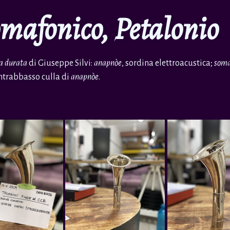
mafonico, Petalonio
la durata
di Giuseppe Silvi:
anapnòe
, sordina elettroacustica;
soma
ontrabbasso culla di
anapnòe
.